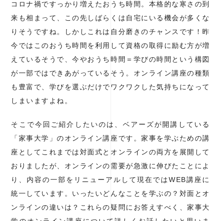
コロナ禍ですっかり増えたおうち時間。本格的な寒さの到
来も相まって、この先しばらくは自宅にいる機会が多くな
りそうですね。しかしこれは自分磨きのチャンスです！昨
今ではこのおうち時間を利用して資格の取得に励む方が増
えているそうで、今やおうち時間＝学びの時間という構図
が一部ではできあがっているそう。オンライン講座の種類
も豊富で、学びを選ぶだけでワクワクした気持ちになって
しまいますよね。
そこで今回ご紹介したいのは、ベアーズが開講している
「家事大学」のオンライン講座です。家事を学ぶための講
座としてこれまでは対面式とオンラインの両方を展開して
おりましたが、オンラインの需要が急激に伸びたことによ
り、内容の一部をリニューアルして現在ではWEB講座に
統一しています。いったいどんなことを学ぶの？対面とオ
ンラインの違いは？これらの疑問にお答えすべく、家事大